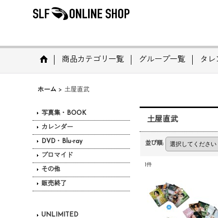
商品カテゴリ一覧
グループ一覧
タレ
ホーム
>
土屋直武
写真集・BOOK
土屋直武
カレンダー
DVD・Blu-ray
並び順
:
ブロマイド
1
件
その他
販売終了
UNLIMITED