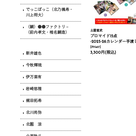
でっこぼっこ（北乃颯希・
川上将大）
（鯛）●●ファクトリ－
土屋直武
（前内孝文・椎名鯛造）
ブロマイド15点
-2025-26カレンダー手渡し会
[
PH417
]
3,300円
(税込)
新井雄也
今牧輝琉
伊万里有
岩崎悠雅
梶田拓希
北川尚弥
北園 涼