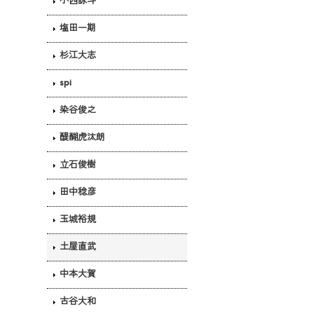
小西詠斗
塩田一期
杉江大志
spi
染谷俊之
醍醐虎汰朗
立石俊樹
田中稔彦
玉城裕規
土屋直武
中本大賀
古谷大和