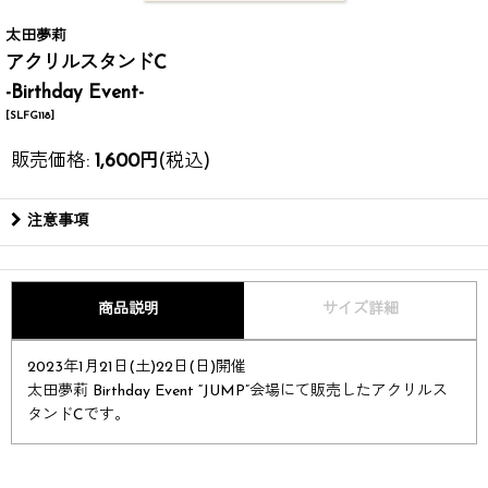
太田夢莉
アクリルスタンドC
-Birthday Event-
[
SLFG118
]
販売価格
:
1,600
円
(税込)
注意事項
商品説明
サイズ詳細
2023年1月21日(土)22日(日)開催
太田夢莉 Birthday Event “JUMP”会場にて販売したアクリルス
タンドCです。