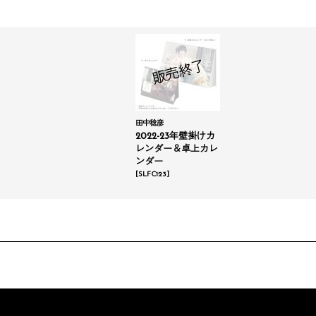
田中稔彦
2022-23年壁掛けカ
レンダー＆卓上カレ
ンダー
[
SLFC123
]