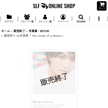
カート
カテゴリ
グループ一覧
タレント一覧
マイページ
商品検索
ホーム
>
販売終了
>
写真集・BOOK
>
鷲尾修斗 1st写真集『 the inside of a dream 』