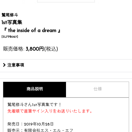
鷲尾修斗
1st写真集
『 the inside of a dream 』
[
SLFPB027
]
販売価格
:
3,800
円
(税込)
注意事項
商品説明
仕様
鷲尾修斗さん1st写真集です！
先着順で直筆サイン入りをお送りいたします。
発売日：2019年10月28日
販売元：有限会社エス・エル・エフ