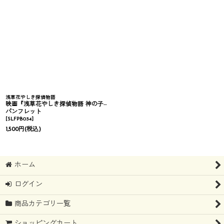
浅草花やしき探偵物語
映画『浅草花やしき探偵物語 神の子は傷ついて』
パンフレット
[
SLFPB034
]
1,500
円
(税込)
ホーム
ログイン
商品カテゴリ一覧
ショッピングカート