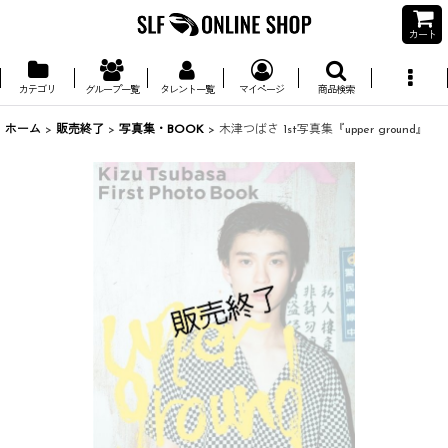
カート
カテゴリ
グループ一覧
タレント一覧
マイページ
商品検索
ホーム
>
販売終了
>
写真集・BOOK
>
木津つばさ 1st写真集『upper ground』