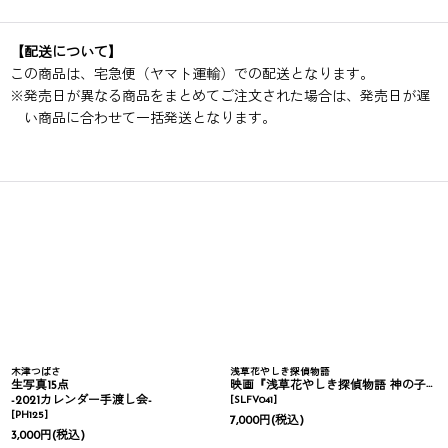
【配送について】
この商品は、宅急便（ヤマト運輸）での配送となります。
※
発売日が異なる商品をまとめてご注文された場合は、発売日が遅
い商品に合わせて一括発送となります。
木津つばさ
浅草花やしき探偵物語
生写真15点
映画『浅草花やしき探偵物語 神の子は傷ついて』Blu-ray
-2021カレンダー手渡し会-
[
SLFV041
]
[
PH125
]
7,000
円
(税込)
3,000
円
(税込)