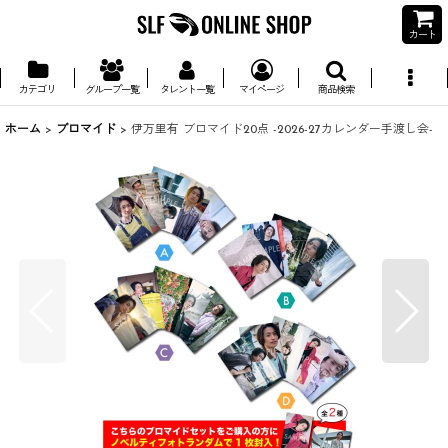
カート
カテゴリ
グループ一覧
タレント一覧
マイページ
商品検索
ホーム
>
ブロマイド
>
伊万里有 ブロマイド20点 -2026-27カレンダー手渡し会-