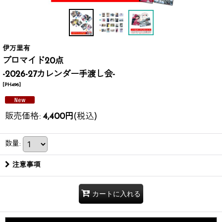
伊万里有
ブロマイド20点
-2026-27カレンダー手渡し会-
[
PH496
]
販売価格
:
4,400
円
(税込)
数量
:
注意事項
カートに入れる