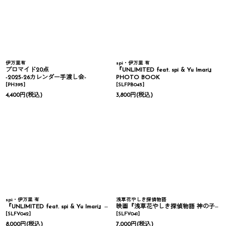
伊万里有
spi・伊万里 有
ブロマイド20点
『UNLIMITED feat. spi & Yu Imari』
-2025-26カレンダー手渡し会-
PHOTO BOOK
[
PH395
]
[
SLFPB045
]
4,400
円
(税込)
3,800
円
(税込)
spi・伊万里 有
浅草花やしき探偵物語
『UNLIMITED feat. spi & Yu Imari』Blu-ray
映画『浅草花やしき探偵物語 神の子は傷ついて』Blu-ray
[
SLFV042
]
[
SLFV041
]
8,000
円
(税込)
7,000
円
(税込)