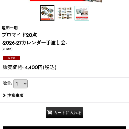
塩田一期
ブロマイド20点
-2026-27カレンダー手渡し会-
[
PH495
]
販売価格
:
4,400
円
(税込)
数量
:
注意事項
カートに入れる