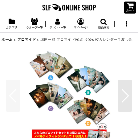
カート
カテゴリ
グループ一覧
タレント一覧
マイページ
商品検索
ホーム
>
ブロマイド
>
塩田一期 ブロマイド20点 -2026-27カレンダー手渡し会-