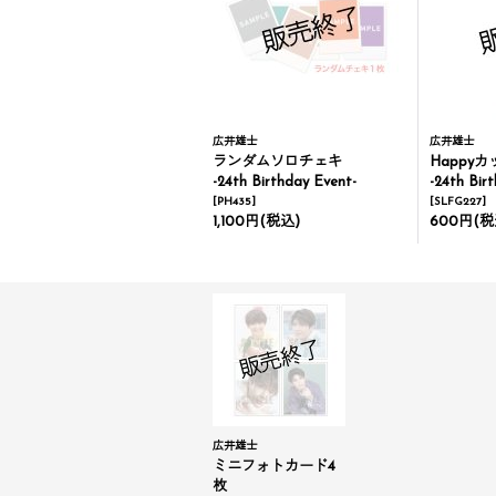
広井雄士
広井雄士
ランダムソロチェキ
Happy
-24th Birthday Event-
-24th Bir
[
PH435
]
[
SLFG227
]
1,100円
(税込)
600円
(税
広井雄士
ミニフォトカード4
枚