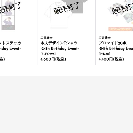
広井雄士
広井雄士
カットステッカー
本人デザインTシャツ
ブロマイド20点
thday Event-
-24th Birthday Event-
-24th Birthday Eve
[
SLFG226
]
[
PH430
]
込)
4,600円
(税込)
4,400円
(税込)