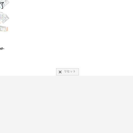
nt-
リセット