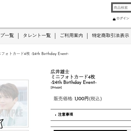
ログイン
プ一覧
タレント一覧
ご利用案内
特定商取引法表示
トカード4枚 -24th Birthday Event-
広井雄士
ミニフォトカード4枚
-24th Birthday Event-
[
PH429
]
販売価格
:
1,100円
(税込)
注意事項