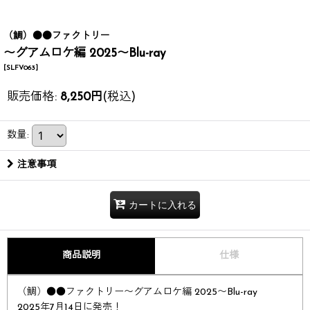
（鯛）●●ファクトリー
〜グアムロケ編 2025〜Blu-ray
[
SLFV063
]
販売価格
:
8,250
円
(税込)
数量
:
注意事項
カートに入れる
商品説明
仕様
（鯛）●●ファクトリー〜グアムロケ編 2025〜Blu-ray
2025年7月14日に発売​！