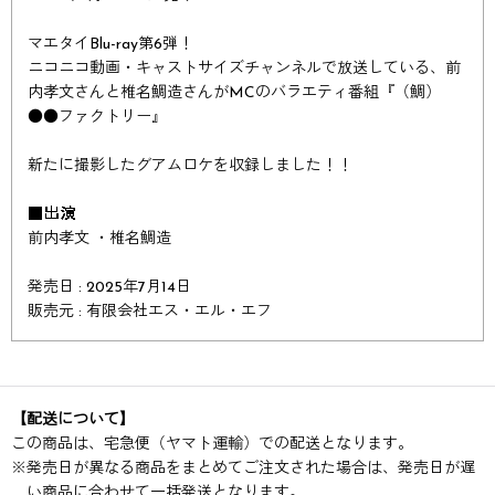
マエタイBlu-ray第6弾！
ニコニコ動画・キャストサイズチャンネルで放送している、前
内孝文さんと椎名鯛造さんがMCのバラエティ番組『（鯛）
●●ファクトリー』
新たに撮影したグアムロケを収録しました！！
■出演
前内孝文 ・椎名鯛造
発売日 : 2025年7月14日
販売元 : 有限会社エス・エル・エフ
【配送について】
この商品は、宅急便（ヤマト運輸）での配送となります。
※
発売日が異なる商品をまとめてご注文された場合は、発売日が遅
い商品に合わせて一括発送となります。