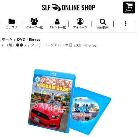
カート
カテゴリ
グループ一覧
タレント一覧
マイページ
商品検索
ホーム
>
DVD・Blu-ray
>
（鯛）●●ファクトリー 〜グアムロケ編 2025〜Blu-ray