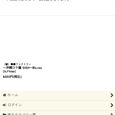
（鯛）●●ファクトリー
〜沖縄ロケ編 2024〜Blu-ray
[
SLFV062
]
8,250
円
(税込)
ホーム
ログイン