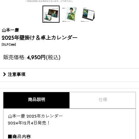
山本一慶
2025年壁掛け＆卓上カレンダー
[
SLFC188
]
販売価格
:
4,950
円
(税込)
注意事項
商品説明
仕様
山本一慶 2025年カレンダー​
2024年12月4日発売！​
■商品内容