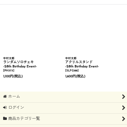
中村太郎
中村太郎
ランダムソロチェキ
アクリルスタンド
-28th Birthday Event-
-28th Birthday Event-
[
PH373
]
[
SLFG188
]
1,100
円
(税込)
1,600
円
(税込)
ホーム
ログイン
商品カテゴリ一覧