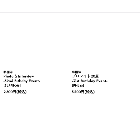
北園涼
北園涼
Photo & Interview
ブロマイド20点
-32nd Bithday Event-
-31st Birthday Event-
[
SLFPB068
]
[
PH240
]
2,800
円
(税込)
5,500
円
(税込)