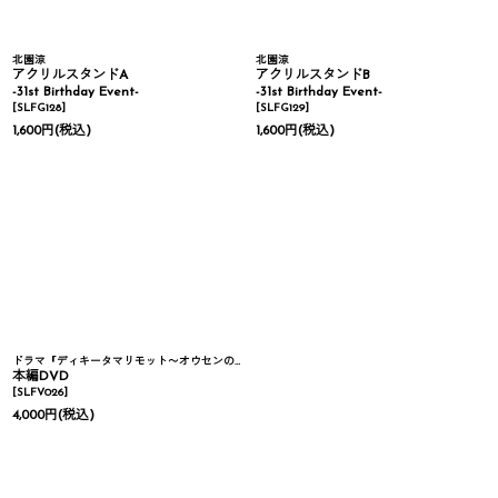
北園涼
北園涼
アクリルスタンドA
アクリルスタンドB
-31st Birthday Event-
-31st Birthday Event-
[
SLFG128
]
[
SLFG129
]
1,600
円
(税込)
1,600
円
(税込)
ドラマ『ディキータマリモット〜オウセンの若者たち〜』
本編DVD
[
SLFV026
]
4,000
円
(税込)