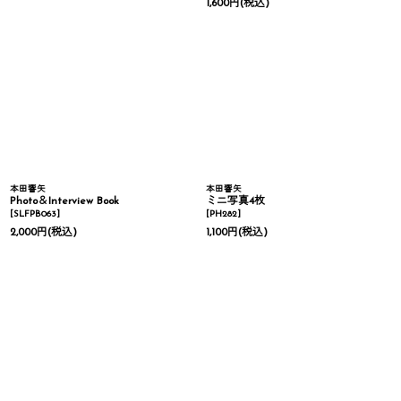
1,600
円
(税込)
本田響矢
本田響矢
Photo＆Interview Book
ミニ写真4枚
[
SLFPB063
]
[
PH282
]
2,000
円
(税込)
1,100
円
(税込)