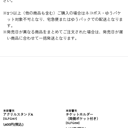
さい。
※
2つ以上（他の商品も含む）ご購入の場合はネコポス・ゆうパケ
ット対象不可となり、宅急便またはゆうパックでの配送となりま
す。
※
発売日が異なる商品をまとめてご注文された場合は、発売日が遅
い商品に合わせて一括発送となります。
本田響矢
本田響矢
アクリルスタンドA
チケットホルダー
[
SLFG157
]
（両側ポケット付き）
[
SLFG159
]
1,600
円
(税込)