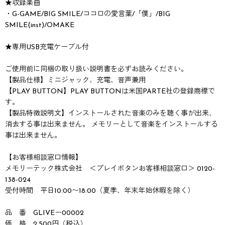
★収録楽曲
・G-GAME/BIG SMILE/ココロの愛言葉/「僕」/BIG
SMILE(inst)/OMAKE
★専用USB充電ケーブル付
ご使用前に同梱の取り扱い説明書を必ずお読みください。
【製品仕様】ミニジャック、充電、音声兼用
【PLAY BUTTON】PLAY BUTTONは米国PARTE社の登録商標で
す。
【製品特徴説明文】インストールされた音楽のみを聴く事が出来、
消去する事は出来ません。 メモリーとして音楽をインストールする
事は出来ません。
【お客様相談窓口情報】
メモリーテック株式会社 ＜プレイボタンお客様相談窓口＞ 0120-
138-024
受付時間 平日10:00〜18:00（夏季、年末年始休暇を除く）
品 番 GLIVEー00002
価 格 2,500円（税込）