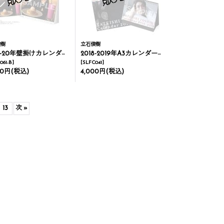
俊樹
立石俊樹
-20年壁掛けカレンダー＆メイキングDVD
2018-2019年A3カレンダー＆卓上カレンダー(4月はじまり)
061-B
]
[
SLFC041
]
00円
(税込)
4,000円
(税込)
13
次
»