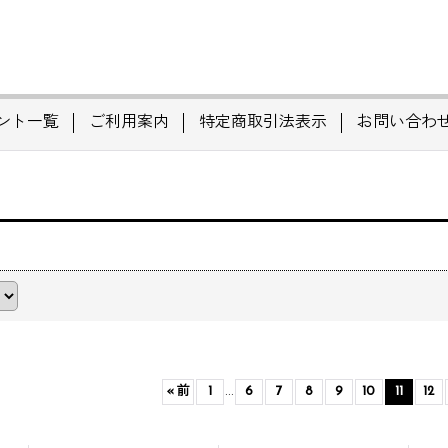
ント一覧
ご利用案内
特定商取引法表示
お問い合わ
«
前
1
...
6
7
8
9
10
11
12