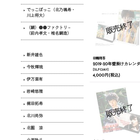
でっこぼっこ（北乃颯希・
川上将大）
（鯛）●●ファクトリ－
（前内孝文・椎名鯛造）
新井雄也
田鶴翔吾
2019-20年壁掛けカレンダー＆卓上カレンダ
今牧輝琉
[
SLFC057
]
4,000円
(税込)
伊万里有
岩崎悠雅
梶田拓希
北川尚弥
北園 涼