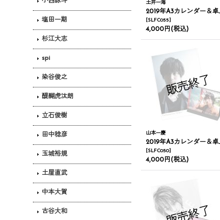
小西詠斗
土井一海
2019年A3カレンダー＆卓上カレン
塩田一期
[
SLFC055
]
4,000円
(税込)
杉江大志
spi
染谷俊之
醍醐虎汰朗
立石俊樹
山本一慶
田中稔彦
2019年A3カレンダー＆卓上カレン
[
SLFC050
]
玉城裕規
4,000円
(税込)
土屋直武
中本大賀
古谷大和