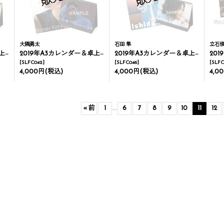
大隅勇太
石田 隼
立石
ダー
2019年A3カレンダー＆卓上カレンダー
2019年A3カレンダー＆卓上カレンダー
2019
[
SLFC042
]
[
SLFC046
]
[
SLFC
4,000円
(税込)
4,000円
(税込)
4,0
«
前
1
...
6
7
8
9
10
11
12