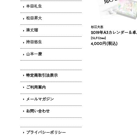
本田礼生
松田昇大
杉江大志
湊丈瑠
2019年A3カレンダー＆卓上カレン
[
SLFC044
]
持田悠生
4,000円
(税込)
山本一慶
特定商取引法表示
ご利用案内
メールマガジン
お問い合わせ
プライバシーポリシー