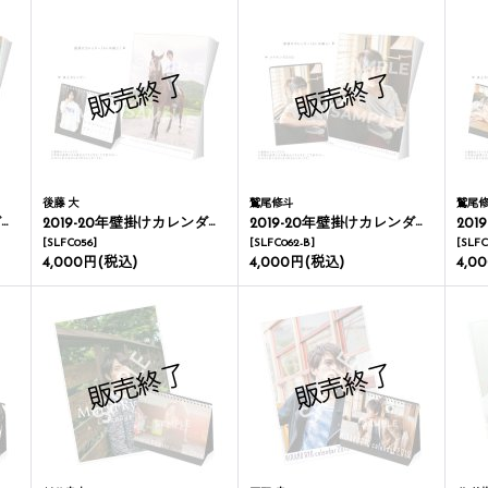
後藤 大
鷲尾修斗
鷲尾
ー
2019-20年壁掛けカレンダー＆卓上カレンダー
2019-20年壁掛けカレンダー＆メイキングDVD
2019
[
SLFC056
]
[
SLFC062-B
]
[
SLFC
4,000円
(税込)
4,000円
(税込)
4,0