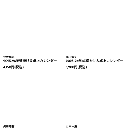
今牧輝琉
本田響矢
2025-26年壁掛け＆卓上カレンダー
2025-26年A3壁掛け＆卓上カレンダー
4,950
円
(税込)
5,200
円
(税込)
矢田悠祐
山本一慶