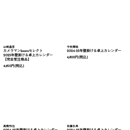
山崎晶吾
今牧輝琉
カメラマンbooroセレクト
2024-25年壁掛け＆卓上カレンダー
2025年壁掛け＆卓上カレンダー
4,800
円
(税込)
【完全受注商品】
4,950
円
(税込)
高橋怜也
佐藤永典