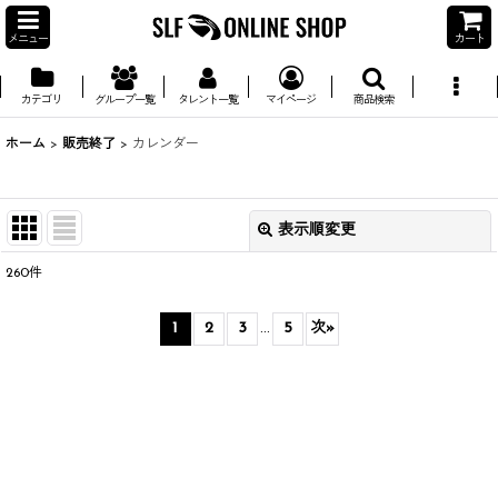
メニュー
カート
カテゴリ
グループ一覧
タレント一覧
マイページ
商品検索
ホーム
>
販売終了
>
カレンダー
表示順変更
閉じる
260
件
並び順
:
1
2
3
...
5
次
»
絞り込む