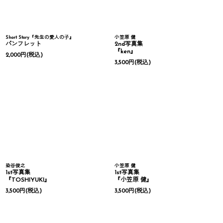
Short Story『先生の愛人の子』
小笠原 健
パンフレット
2nd写真集
『ken』
2,000
円
(税込)
3,500
円
(税込)
染谷俊之
小笠原 健
1st写真集
1st写真集
『TOSHIYUKI』
『小笠原 健』
3,500
円
(税込)
3,500
円
(税込)