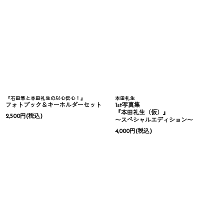
『石田隼と本田礼生の以心伝心！』
本田礼生
フォトブック＆キーホルダーセット
1st写真集
『本田礼生（仮）』
2,500
円
(税込)
〜スペシャルエディション〜
4,000
円
(税込)