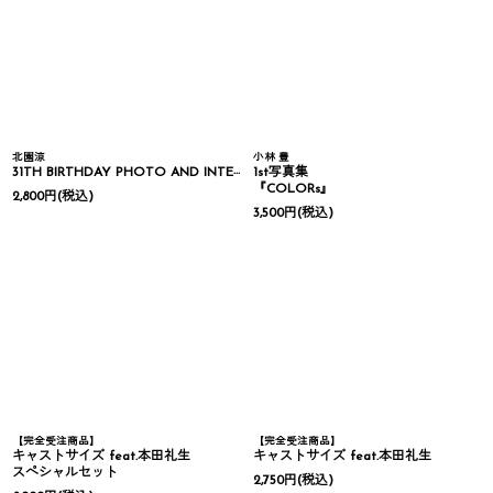
北園涼
小林 豊
31TH BIRTHDAY PHOTO AND INTERVIEW
1st写真集
『COLORs』
2,800
円
(税込)
3,500
円
(税込)
【完全受注商品】
【完全受注商品】
キャストサイズ feat.本田礼生
キャストサイズ feat.本田礼生
スペシャルセット
2,750
円
(税込)