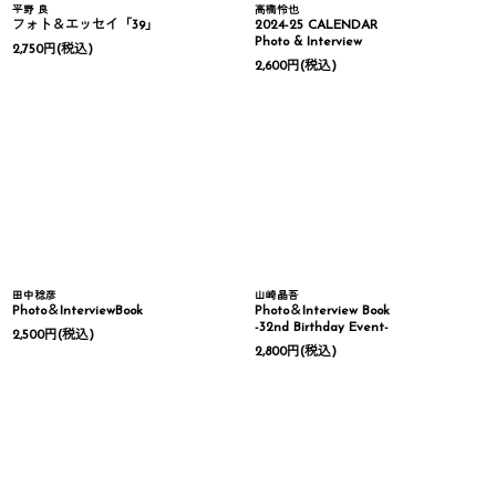
平野 良
高橋怜也
フォト＆エッセイ「39」
2024-25 CALENDAR
Photo & Interview
2,750
円
(税込)
2,600
円
(税込)
田中稔彦
山崎晶吾
Photo＆InterviewBook
Photo＆Interview Book
-32nd Birthday Event-
2,500
円
(税込)
2,800
円
(税込)