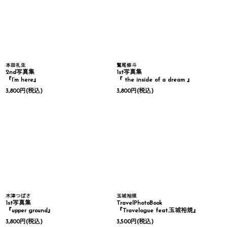
本田礼生
鷲尾修斗
2nd写真集
1st写真集
『I’m here』
『 the inside of a dream 』
3,800
円
(税込)
3,800
円
(税込)
木津つばさ
玉城裕規
1st写真集
TravelPhotoBook
『upper ground』
『Travelogue feat.玉城裕規』
3,800
円
(税込)
3,500
円
(税込)