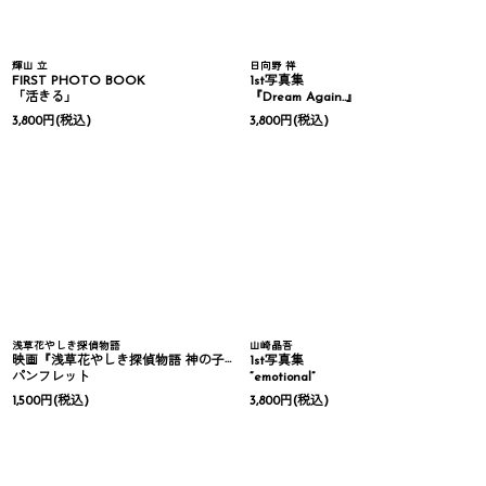
輝山 立
日向野 祥
FIRST PHOTO BOOK
1st写真集
「活きる」
『Dream Again..』
3,800
円
(税込)
3,800
円
(税込)
浅草花やしき探偵物語
山崎晶吾
映画『浅草花やしき探偵物語 神の子は傷ついて』
1st写真集
パンフレット
“emotional”
1,500
円
(税込)
3,800
円
(税込)