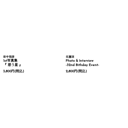
田中稔彦
北園涼
1st写真集
Photo & Interview
『 惑う星 』
-32nd Bithday Event-
3,800
円
(税込)
2,800
円
(税込)