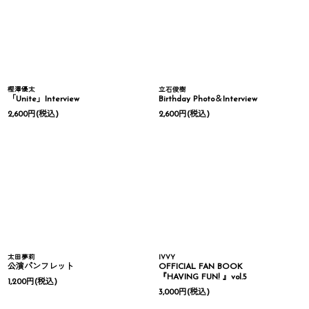
樫澤優太
立石俊樹
「Unite」Interview
Birthday Photo＆Interview
2,600
円
(税込)
2,600
円
(税込)
太田夢莉
IVVY
公演パンフレット
OFFICIAL FAN BOOK
『HAVING FUN! 』vol.5
1,200
円
(税込)
3,000
円
(税込)