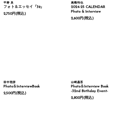
平野 良
高橋怜也
フォト＆エッセイ「39」
2024-25 CALENDAR
Photo & Interview
2,750
円
(税込)
2,600
円
(税込)
田中稔彦
山崎晶吾
Photo＆InterviewBook
Photo＆Interview Book
-32nd Birthday Event-
2,500
円
(税込)
2,800
円
(税込)