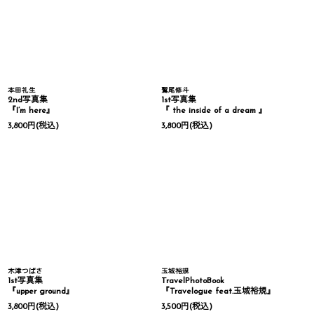
本田礼生
鷲尾修斗
2nd写真集
1st写真集
『I’m here』
『 the inside of a dream 』
3,800
円
(税込)
3,800
円
(税込)
木津つばさ
玉城裕規
1st写真集
TravelPhotoBook
『upper ground』
『Travelogue feat.玉城裕規』
3,800
円
(税込)
3,500
円
(税込)