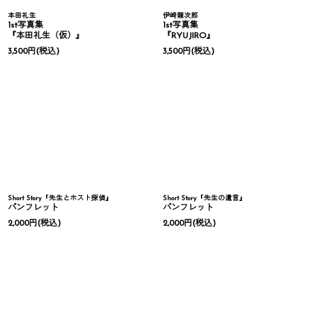
本田礼生
伊崎龍次郎
1st写真集
1st写真集
『本田礼生（仮）』
『RYUJIRO』
3,500
円
(税込)
3,500
円
(税込)
Short Story『先生とホスト探偵』
Short Story『先生の遺言』
パンフレット
パンフレット
2,000
円
(税込)
2,000
円
(税込)