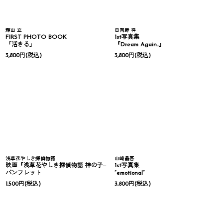
輝山 立
日向野 祥
FIRST PHOTO BOOK
1st写真集
「活きる」
『Dream Again..』
3,800
円
(税込)
3,800
円
(税込)
浅草花やしき探偵物語
山崎晶吾
映画『浅草花やしき探偵物語 神の子は傷ついて』
1st写真集
パンフレット
“emotional”
1,500
円
(税込)
3,800
円
(税込)