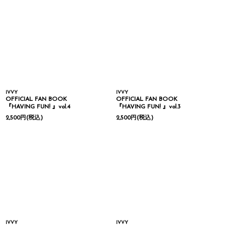
IVVY
IVVY
OFFICIAL FAN BOOK
OFFICIAL FAN BOOK
『HAVING FUN! 』vol.4
『HAVING FUN! 』vol.3
2,500
円
(税込)
2,500
円
(税込)
IVVY
IVVY