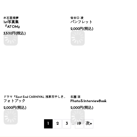
水石亜飛夢
世古口 凌
1st写真集
パンフレット
『ATOM』
2,000
円
(税込)
3,500
円
(税込)
ドラマ『East End CARNIVAL 浅草花やしき探偵物語〜prologue〜』
北園 涼
フォトブック
Photo＆InterviewBook
2,000
円
(税込)
2,000
円
(税込)
1
2
3
...
19
次
»