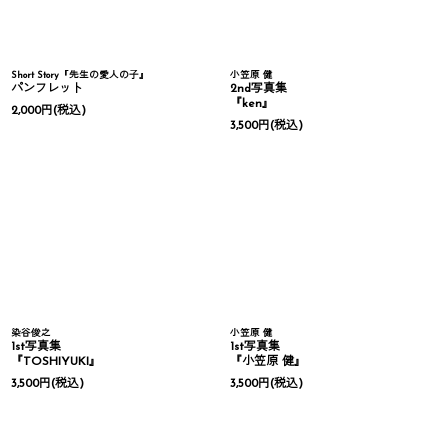
Short Story『先生の愛人の子』
小笠原 健
パンフレット
2nd写真集
『ken』
2,000
円
(税込)
3,500
円
(税込)
染谷俊之
小笠原 健
1st写真集
1st写真集
『TOSHIYUKI』
『小笠原 健』
3,500
円
(税込)
3,500
円
(税込)