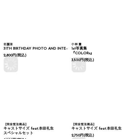
北園涼
小林 豊
31TH BIRTHDAY PHOTO AND INTERVIEW
1st写真集
『COLORs』
2,800
円
(税込)
3,500
円
(税込)
【完全受注商品】
【完全受注商品】
キャストサイズ feat.本田礼生
キャストサイズ feat.本田礼生
スペシャルセット
2,750
円
(税込)