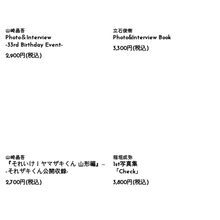
山崎晶吾
立石俊樹
Photo＆Interview
Photo&Interview Book
-33rd Birthday Event-
3,300
円
(税込)
2,900
円
(税込)
山崎晶吾
稲垣成弥
『それいけ！ヤマザキくん 山形編』Photo Book
1st写真集
-それザキくん公開収録-
「Check」
2,700
円
(税込)
3,800
円
(税込)