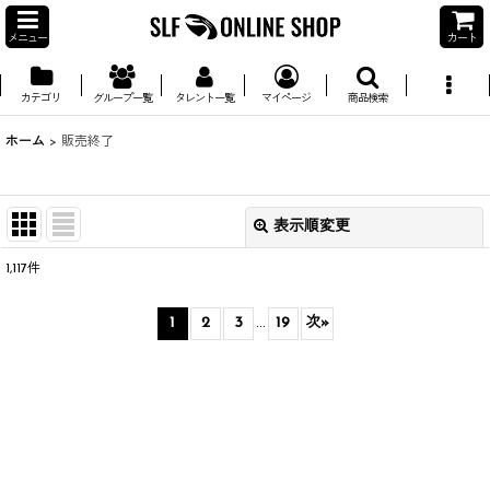
メニュー
カート
カテゴリ
グループ一覧
タレント一覧
マイページ
商品検索
ホーム
>
販売終了
表示順変更
閉じる
1,117
件
サブカテゴリ
:
1
2
3
...
19
次
»
並び順
:
絞り込む