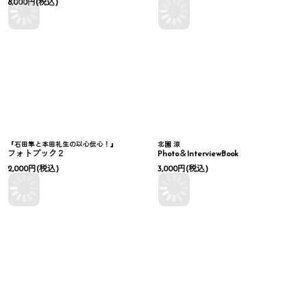
8,000
円
(税込)
『石田隼と本田礼生の以心伝心！』
北園 涼
フォトブック２
Photo＆InterviewBook
2,000
円
(税込)
3,000
円
(税込)