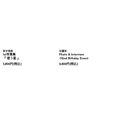
田中稔彦
北園涼
1st写真集
Photo & Interview
『 惑う星 』
-32nd Bithday Event-
3,800
円
(税込)
2,800
円
(税込)