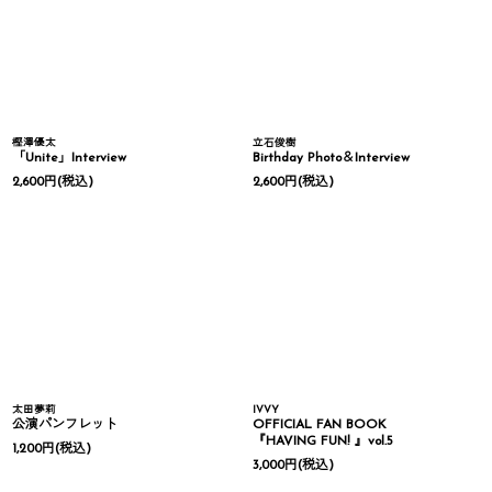
樫澤優太
立石俊樹
「Unite」Interview
Birthday Photo＆Interview
2,600
円
(税込)
2,600
円
(税込)
太田夢莉
IVVY
公演パンフレット
OFFICIAL FAN BOOK
『HAVING FUN! 』vol.5
1,200
円
(税込)
3,000
円
(税込)