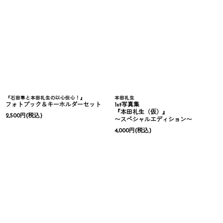
『石田隼と本田礼生の以心伝心！』
本田礼生
フォトブック＆キーホルダーセット
1st写真集
『本田礼生（仮）』
2,500
円
(税込)
〜スペシャルエディション〜
4,000
円
(税込)